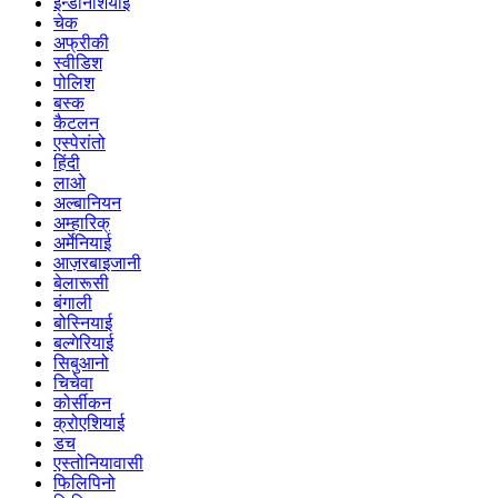
इन्डोनेशियाई
चेक
अफ्रीकी
स्वीडिश
पोलिश
बस्क
कैटलन
एस्पेरांतो
हिंदी
लाओ
अल्बानियन
अम्हारिक्
अर्मेनियाई
आज़रबाइजानी
बेलारूसी
बंगाली
बोस्नियाई
बल्गेरियाई
सिबुआनो
चिचेवा
कोर्सीकन
क्रोएशियाई
डच
एस्तोनियावासी
फिलिपिनो