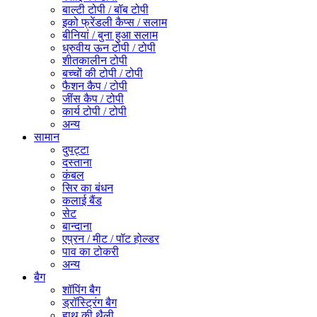
बाल्टी टोपी / बॉब टोपी
इको फ्रेंडली कैप्स / सलाम
बीनियां / बुना हुआ सलाम
ध्रुवीय ऊन टोपी / टोपी
शीतकालीन टोपी
बच्चों की टोपी / टोपी
फैशन कैप / टोपी
जींस कैप / टोपी
कार्य टोपी / टोपी
अन्य
सामान
दुपट्टा
दस्ताना
कंबल
सिर का बंधन
कलाई बैंड
सेट
बान्दाना
एप्रन / मीट / पॉट होल्डर
पाव का टोकरी
अन्य
बैग
शॉपिंग बैग
ड्रॉस्ट्रिंग बैग
हाथ की थैली