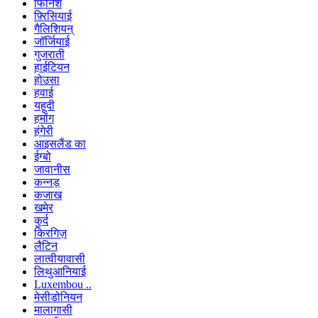
फिनिश
फ़्रिसियाई
गैलिशियन्
जॉर्जियाई
गुजराती
हाईटियन
होउसा
हवाई
यहूदी
हमोंग
हंगेरी
आइसलैंड का
ईग्बो
जावानीस
कन्नड़
कजाख
खमेर
कुर्द
किरगिज़
लैटिन
लात्वीयावासी
लिथुआनियाई
Luxembou ..
मेसीडोनियन
मालागासी