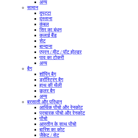
अन्य
सामान
दुपट्टा
दस्ताना
कंबल
सिर का बंधन
कलाई बैंड
सेट
बान्दाना
एप्रन / मीट / पॉट होल्डर
पाव का टोकरी
अन्य
बैग
शॉपिंग बैग
ड्रॉस्ट्रिंग बैग
हाथ की थैली
कूलर बैग
अन्य
बरसाती और परिधान
आर्थिक पोंचो और रेनकोट
प्रचारक पोंचो और रेनकोट
पोंचो
आस्तीन के साथ पोंचो
बारिश का कोट
जैकेट / सेट