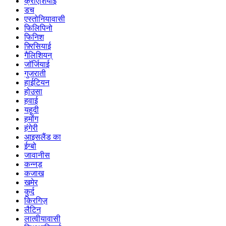
क्रोएशियाई
डच
एस्तोनियावासी
फिलिपिनो
फिनिश
फ़्रिसियाई
गैलिशियन्
जॉर्जियाई
गुजराती
हाईटियन
होउसा
हवाई
यहूदी
हमोंग
हंगेरी
आइसलैंड का
ईग्बो
जावानीस
कन्नड़
कजाख
खमेर
कुर्द
किरगिज़
लैटिन
लात्वीयावासी