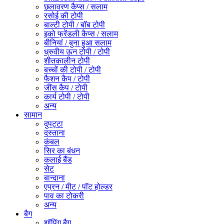
छलावरण कैप्स / सलाम
रसोई की टोपी
बाल्टी टोपी / बॉब टोपी
इको फ्रेंडली कैप्स / सलाम
बीनियां / बुना हुआ सलाम
ध्रुवीय ऊन टोपी / टोपी
शीतकालीन टोपी
बच्चों की टोपी / टोपी
फैशन कैप / टोपी
जींस कैप / टोपी
कार्य टोपी / टोपी
अन्य
सामान
दुपट्टा
दस्ताना
कंबल
सिर का बंधन
कलाई बैंड
सेट
बान्दाना
एप्रन / मीट / पॉट होल्डर
पाव का टोकरी
अन्य
बैग
शॉपिंग बैग