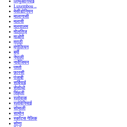
लिथुआनियाई
Luxembou ..
मेसीडोनियन
मालागासी
मलायी
मलयालम
मोलतिज़
माओरी
मराठी
मंगोलियन
बर्मी
नेपाली
नार्वेजियन
पश्तो
फ़ारसी
पंजाबी
सर्बियाई
सेसोथो
सिंहली
स्लोवाक
स्लोवेनियाई
सोमाली
सामोन
स्कॉट्स गेलिक
सोणा