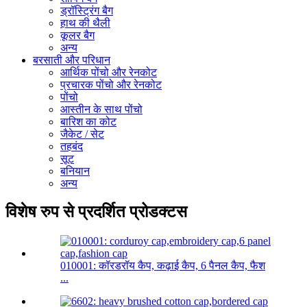
ड्रॉस्ट्रिंग बैग
हाथ की थैली
कूलर बैग
अन्य
बरसाती और परिधान
आर्थिक पोंचो और रेनकोट
प्रचारक पोंचो और रेनकोट
पोंचो
आस्तीन के साथ पोंचो
बारिश का कोट
जैकेट / सेट
तहबंद
सूट
बनियान
अन्य
विशेष रुप से प्रदर्शित प्रोडक्टस
010001: कॉरडरॉय कैप, कढ़ाई कैप, 6 पैनल कैप, फैश
...