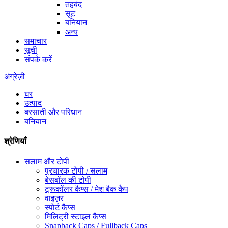
तहबंद
सूट
बनियान
अन्य
समाचार
सूची
संपर्क करें
अंग्रेज़ी
घर
उत्पाद
बरसाती और परिधान
बनियान
श्रेणियाँ
सलाम और टोपी
प्रचारक टोपी / सलाम
बेसबॉल की टोपी
ट्रूकॉलर कैप्स / मेश बैक कैप
वाइज़र
स्पोर्ट कैप्स
मिलिट्री स्टाइल कैप्स
Snapback Caps / Fullback Caps