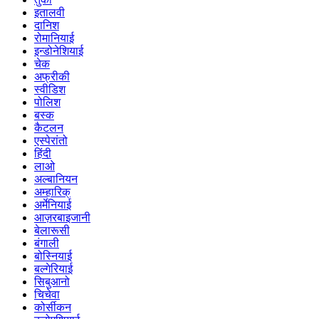
इतालवी
दानिश
रोमानियाई
इन्डोनेशियाई
चेक
अफ्रीकी
स्वीडिश
पोलिश
बस्क
कैटलन
एस्पेरांतो
हिंदी
लाओ
अल्बानियन
अम्हारिक्
अर्मेनियाई
आज़रबाइजानी
बेलारूसी
बंगाली
बोस्नियाई
बल्गेरियाई
सिबुआनो
चिचेवा
कोर्सीकन