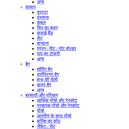
अन्य
सामान
दुपट्टा
दस्ताना
कंबल
सिर का बंधन
कलाई बैंड
सेट
बान्दाना
एप्रन / मीट / पॉट होल्डर
पाव का टोकरी
अन्य
बैग
शॉपिंग बैग
ड्रॉस्ट्रिंग बैग
हाथ की थैली
कूलर बैग
अन्य
बरसाती और परिधान
आर्थिक पोंचो और रेनकोट
प्रचारक पोंचो और रेनकोट
पोंचो
आस्तीन के साथ पोंचो
बारिश का कोट
जैकेट / सेट