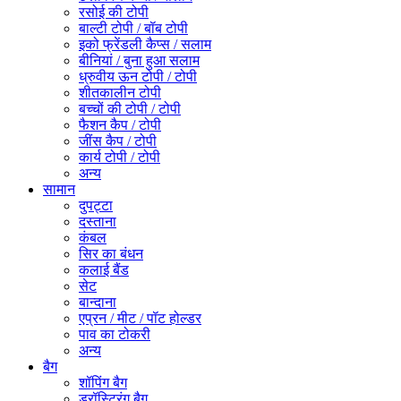
रसोई की टोपी
बाल्टी टोपी / बॉब टोपी
इको फ्रेंडली कैप्स / सलाम
बीनियां / बुना हुआ सलाम
ध्रुवीय ऊन टोपी / टोपी
शीतकालीन टोपी
बच्चों की टोपी / टोपी
फैशन कैप / टोपी
जींस कैप / टोपी
कार्य टोपी / टोपी
अन्य
सामान
दुपट्टा
दस्ताना
कंबल
सिर का बंधन
कलाई बैंड
सेट
बान्दाना
एप्रन / मीट / पॉट होल्डर
पाव का टोकरी
अन्य
बैग
शॉपिंग बैग
ड्रॉस्ट्रिंग बैग