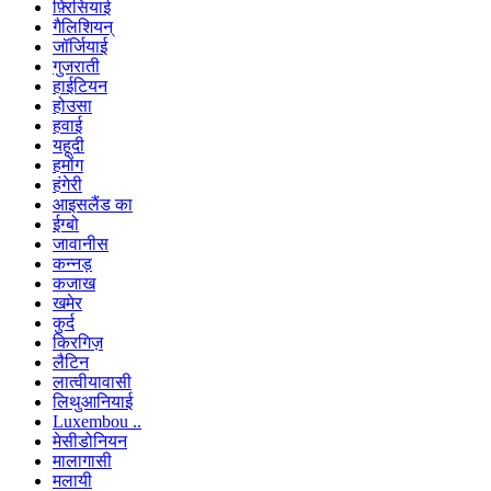
फ़्रिसियाई
गैलिशियन्
जॉर्जियाई
गुजराती
हाईटियन
होउसा
हवाई
यहूदी
हमोंग
हंगेरी
आइसलैंड का
ईग्बो
जावानीस
कन्नड़
कजाख
खमेर
कुर्द
किरगिज़
लैटिन
लात्वीयावासी
लिथुआनियाई
Luxembou ..
मेसीडोनियन
मालागासी
मलायी