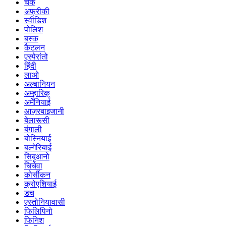
चेक
अफ्रीकी
स्वीडिश
पोलिश
बस्क
कैटलन
एस्पेरांतो
हिंदी
लाओ
अल्बानियन
अम्हारिक्
अर्मेनियाई
आज़रबाइजानी
बेलारूसी
बंगाली
बोस्नियाई
बल्गेरियाई
सिबुआनो
चिचेवा
कोर्सीकन
क्रोएशियाई
डच
एस्तोनियावासी
फिलिपिनो
फिनिश