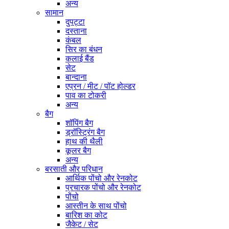
अन्य
सामान
दुपट्टा
दस्ताना
कंबल
सिर का बंधन
कलाई बैंड
सेट
बान्दाना
एप्रन / मीट / पॉट होल्डर
पाव का टोकरी
अन्य
बैग
शॉपिंग बैग
ड्रॉस्ट्रिंग बैग
हाथ की थैली
कूलर बैग
अन्य
बरसाती और परिधान
आर्थिक पोंचो और रेनकोट
प्रचारक पोंचो और रेनकोट
पोंचो
आस्तीन के साथ पोंचो
बारिश का कोट
जैकेट / सेट