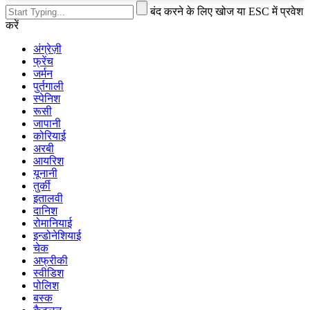
बंद करने के लिए खोज या ESC में प्रवेश
करें
अंग्रेज़ी
फ्रेंच
जर्मन
पुर्तगाली
स्पेनिश
रूसी
जापानी
कोरियाई
अरबी
आयरिश
यूनानी
तुर्की
इतालवी
दानिश
रोमानियाई
इन्डोनेशियाई
चेक
अफ्रीकी
स्वीडिश
पोलिश
बस्क