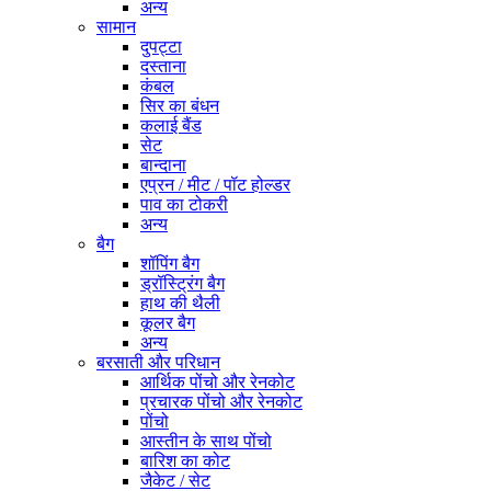
अन्य
सामान
दुपट्टा
दस्ताना
कंबल
सिर का बंधन
कलाई बैंड
सेट
बान्दाना
एप्रन / मीट / पॉट होल्डर
पाव का टोकरी
अन्य
बैग
शॉपिंग बैग
ड्रॉस्ट्रिंग बैग
हाथ की थैली
कूलर बैग
अन्य
बरसाती और परिधान
आर्थिक पोंचो और रेनकोट
प्रचारक पोंचो और रेनकोट
पोंचो
आस्तीन के साथ पोंचो
बारिश का कोट
जैकेट / सेट