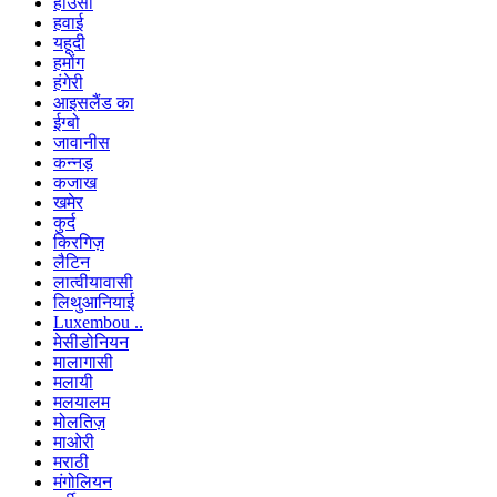
होउसा
हवाई
यहूदी
हमोंग
हंगेरी
आइसलैंड का
ईग्बो
जावानीस
कन्नड़
कजाख
खमेर
कुर्द
किरगिज़
लैटिन
लात्वीयावासी
लिथुआनियाई
Luxembou ..
मेसीडोनियन
मालागासी
मलायी
मलयालम
मोलतिज़
माओरी
मराठी
मंगोलियन