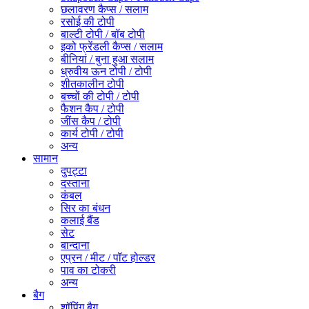
छलावरण कैप्स / सलाम
रसोई की टोपी
बाल्टी टोपी / बॉब टोपी
इको फ्रेंडली कैप्स / सलाम
बीनियां / बुना हुआ सलाम
ध्रुवीय ऊन टोपी / टोपी
शीतकालीन टोपी
बच्चों की टोपी / टोपी
फैशन कैप / टोपी
जींस कैप / टोपी
कार्य टोपी / टोपी
अन्य
सामान
दुपट्टा
दस्ताना
कंबल
सिर का बंधन
कलाई बैंड
सेट
बान्दाना
एप्रन / मीट / पॉट होल्डर
पाव का टोकरी
अन्य
बैग
शॉपिंग बैग