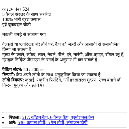
आइटम नंबर 524
5 पैनल अस्तर के साथ संरचित
100% भारी ब्रश कपास
पूर्व घुमावदार चोटी
नकली चमड़े से सजाया गया
वेल्क्रो या प्लास्टिक बंद होने पर, कैप को जल्दी और आसानी से समायोजित
किया जा सकता है।
मुख्य रंग काले, सफेद, लाल, नेवले, पीले, हरे, नारंगी, ऑफ-व्हाइट, रॉयल ब्लू हैं,
ग्राहक निर्दिष्ट पीएमएस रंग रंगाई के अनुसार भी कर सकते हैं।
पैकिंग संदर्भ:
50 / 200pcs
टिप्पणी:
कैप अपने लोगो के साथ अनुकूलित किया जा सकता है
लोगो विकल्प:
कढ़ाई, स्क्रीन प्रिंटिंग, गर्मी हस्तांतरण मुद्रण, उच्च बनाने की
क्रिया मुद्रण और इतने पर
पिछला:
517: कॉटन कैप, 6 पैनल कैप, प्रमोशनल कैप
आगे:
530: कपास टोपी, 5 पैन टोपी, संयोजन टोपी