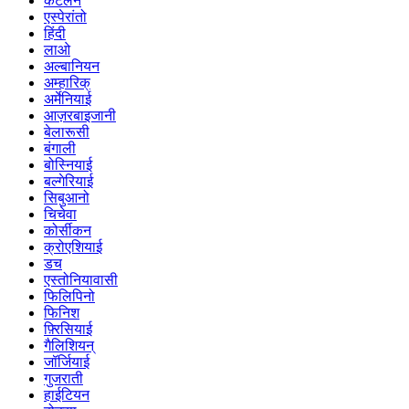
कैटलन
एस्पेरांतो
हिंदी
लाओ
अल्बानियन
अम्हारिक्
अर्मेनियाई
आज़रबाइजानी
बेलारूसी
बंगाली
बोस्नियाई
बल्गेरियाई
सिबुआनो
चिचेवा
कोर्सीकन
क्रोएशियाई
डच
एस्तोनियावासी
फिलिपिनो
फिनिश
फ़्रिसियाई
गैलिशियन्
जॉर्जियाई
गुजराती
हाईटियन