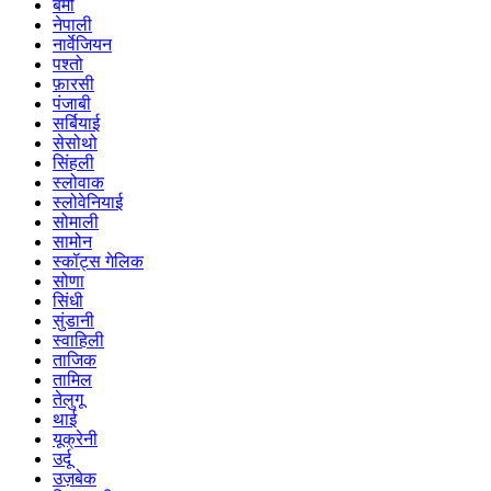
बर्मी
नेपाली
नार्वेजियन
पश्तो
फ़ारसी
पंजाबी
सर्बियाई
सेसोथो
सिंहली
स्लोवाक
स्लोवेनियाई
सोमाली
सामोन
स्कॉट्स गेलिक
सोणा
सिंधी
सुंडानी
स्वाहिली
ताजिक
तामिल
तेलुगू
थाई
यूक्रेनी
उर्दू
उज़बेक