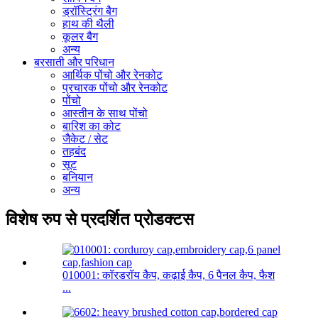
ड्रॉस्ट्रिंग बैग
हाथ की थैली
कूलर बैग
अन्य
बरसाती और परिधान
आर्थिक पोंचो और रेनकोट
प्रचारक पोंचो और रेनकोट
पोंचो
आस्तीन के साथ पोंचो
बारिश का कोट
जैकेट / सेट
तहबंद
सूट
बनियान
अन्य
विशेष रुप से प्रदर्शित प्रोडक्टस
010001: कॉरडरॉय कैप, कढ़ाई कैप, 6 पैनल कैप, फैश
...