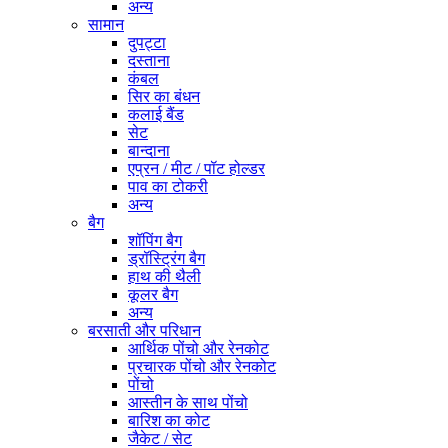
अन्य
सामान
दुपट्टा
दस्ताना
कंबल
सिर का बंधन
कलाई बैंड
सेट
बान्दाना
एप्रन / मीट / पॉट होल्डर
पाव का टोकरी
अन्य
बैग
शॉपिंग बैग
ड्रॉस्ट्रिंग बैग
हाथ की थैली
कूलर बैग
अन्य
बरसाती और परिधान
आर्थिक पोंचो और रेनकोट
प्रचारक पोंचो और रेनकोट
पोंचो
आस्तीन के साथ पोंचो
बारिश का कोट
जैकेट / सेट