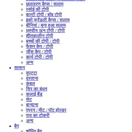
छलावरण कैप्स / सलाम
रसोई की टोपी
बाल्टी टोपी / बॉब टोपी
इको फ्रेंडली कैप्स / सलाम
बीनियां / बुना हुआ सलाम
ध्रुवीय ऊन टोपी / टोपी
शीतकालीन टोपी
बच्चों की टोपी / टोपी
फैशन कैप / टोपी
जींस कैप / टोपी
कार्य टोपी / टोपी
अन्य
सामान
दुपट्टा
दस्ताना
कंबल
सिर का बंधन
कलाई बैंड
सेट
बान्दाना
एप्रन / मीट / पॉट होल्डर
पाव का टोकरी
अन्य
बैग
शॉपिंग बैग