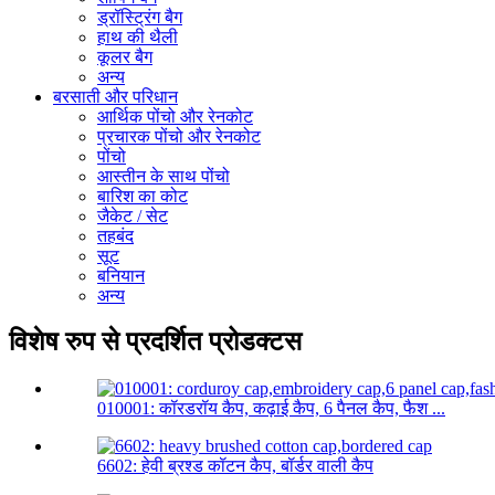
ड्रॉस्ट्रिंग बैग
हाथ की थैली
कूलर बैग
अन्य
बरसाती और परिधान
आर्थिक पोंचो और रेनकोट
प्रचारक पोंचो और रेनकोट
पोंचो
आस्तीन के साथ पोंचो
बारिश का कोट
जैकेट / सेट
तहबंद
सूट
बनियान
अन्य
विशेष रुप से प्रदर्शित प्रोडक्टस
010001: कॉरडरॉय कैप, कढ़ाई कैप, 6 पैनल कैप, फैश ...
6602: हेवी ब्रश्ड कॉटन कैप, बॉर्डर वाली कैप