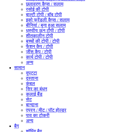
छलावरण कैप्स / सलाम
रसोई की टोपी
बाल्टी टोपी / बॉब टोपी
इको फ्रेंडली कैप्स / सलाम
बीनियां / बुना हुआ सलाम
ध्रुवीय ऊन टोपी / टोपी
शीतकालीन टोपी
बच्चों की टोपी / टोपी
फैशन कैप / टोपी
जींस कैप / टोपी
कार्य टोपी / टोपी
अन्य
सामान
दुपट्टा
दस्ताना
कंबल
सिर का बंधन
कलाई बैंड
सेट
बान्दाना
एप्रन / मीट / पॉट होल्डर
पाव का टोकरी
अन्य
बैग
शॉपिंग बैग