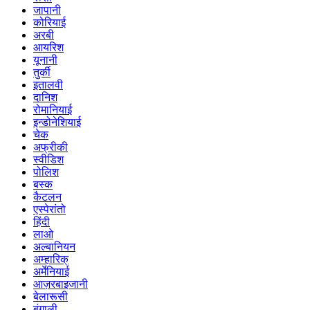
जापानी
कोरियाई
अरबी
आयरिश
यूनानी
तुर्की
इतालवी
दानिश
रोमानियाई
इन्डोनेशियाई
चेक
अफ्रीकी
स्वीडिश
पोलिश
बस्क
कैटलन
एस्पेरांतो
हिंदी
लाओ
अल्बानियन
अम्हारिक्
अर्मेनियाई
आज़रबाइजानी
बेलारूसी
बंगाली