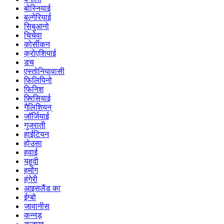
बोस्नियाई
बल्गेरियाई
सिबुआनो
चिचेवा
कोर्सीकन
क्रोएशियाई
डच
एस्तोनियावासी
फिलिपिनो
फिनिश
फ़्रिसियाई
गैलिशियन्
जॉर्जियाई
गुजराती
हाईटियन
होउसा
हवाई
यहूदी
हमोंग
हंगेरी
आइसलैंड का
ईग्बो
जावानीस
कन्नड़