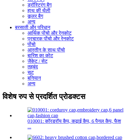
ड्रॉस्ट्रिंग बैग
हाथ की थैली
कूलर बैग
अन्य
बरसाती और परिधान
आर्थिक पोंचो और रेनकोट
प्रचारक पोंचो और रेनकोट
पोंचो
आस्तीन के साथ पोंचो
बारिश का कोट
जैकेट / सेट
तहबंद
सूट
बनियान
अन्य
विशेष रुप से प्रदर्शित प्रोडक्टस
010001: कॉरडरॉय कैप, कढ़ाई कैप, 6 पैनल कैप, फैश
...