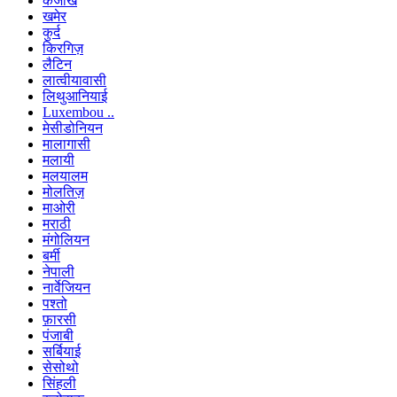
कजाख
खमेर
कुर्द
किरगिज़
लैटिन
लात्वीयावासी
लिथुआनियाई
Luxembou ..
मेसीडोनियन
मालागासी
मलायी
मलयालम
मोलतिज़
माओरी
मराठी
मंगोलियन
बर्मी
नेपाली
नार्वेजियन
पश्तो
फ़ारसी
पंजाबी
सर्बियाई
सेसोथो
सिंहली