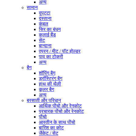
अन्य
सामान
दुपट्टा
दस्ताना
कंबल
सिर का बंधन
कलाई बैंड
सेट
बान्दाना
एप्रन / मीट / पॉट होल्डर
पाव का टोकरी
अन्य
बैग
शॉपिंग बैग
ड्रॉस्ट्रिंग बैग
हाथ की थैली
कूलर बैग
अन्य
बरसाती और परिधान
आर्थिक पोंचो और रेनकोट
प्रचारक पोंचो और रेनकोट
पोंचो
आस्तीन के साथ पोंचो
बारिश का कोट
जैकेट / सेट